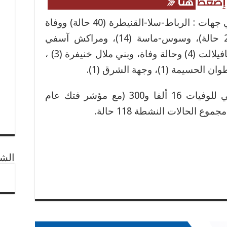
وسجلت حالات الإصابة الجديدة في جهات : الرباط-سلا-القنيطرة (40 حالة) ووفاة
واحدة، والدار البيضاء-سطات (20 حالة)، وسوس-ماسة (14)، ومراكش آسفي
(11)، وفاس-مكناس (10)، ودرعة تافيلالت (4) وحالة وفاة، وبني ملال خنيفرة (3) ،
من جهة أخرى، بلغ العدد التراكمي للوفيات 16 ألفا و300 (مع مؤشر فتك عام
الشب