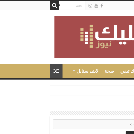
ك تيفي
صحة
لايف ستايل