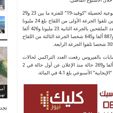
وأفادت الوزارة، في النشرة الأسبوعية لحصيلة “كوفيد-19” للفترة ما بين 23 و29
دجنبر 2023، أن عدد الأشخاص الذين تلقوا الجرعة الأولى من اللقاح بلغ 24 مليونا
و924 ألفا و440 شخصا، فيما بلغ عدد الملقحين بالجرعة الثانية 23 مليونا و426 ألفا
و374 شخصا، بينما تلقى 6 ملايين و887 ألفا و645 شخصا الجرعة الثالثة من اللقاح
ابات بالفيروس رفعت العدد التراكمي لحالات
الإصابة المؤكدة إلى مليون و278 ألفا و269 حالة منذ الإعلان عن أول حالة في 2
بلا
سيد
الم
بشأ
حيا
الم
مول
وزا
الع
عاه
الن
وفا
أمن
فرا
الم
تهريب 350
الع
الذكرى 
الم
عيد
“تد
مرا
الم
الم
ويك
غرق
تجدن