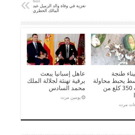
Next
تعزية في وفاة والد الزميل عبد
المالك الحطري
ناء طنجة
عاهل إسبانيا يبعث
سط يحبط محاولة
برقية تهنئة لجلالة الملك
تهريب 350 كلغ من
محمد السادس
يومين مرت