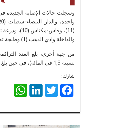
والداخلة وادي الذهب (1) وطنجة تطوان الحسيمة (1)، وجهة الشرق (1).
نسبته 1,3 في المائة)، في حين بلغ مجموع الحالات النشطة 118 حالة.
شارك :
W
L
T
F
h
i
w
a
a
n
i
c