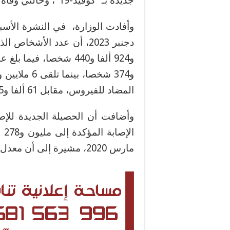
جديدة بـ “كوفيد-19″، وحالتي وفاة خلال الأسبوع الماضي.
المضاد للفيروس، مقابل 61 ألفا و305 شخصا تلقوا الجرعة الرابعة.
وأضافت أن الحصيلة الجديدة للإص
مارس 2020، مشيرة إلى أن معدل “الإيجابية” الأسبوعي بلغ 4،1 في المائة.