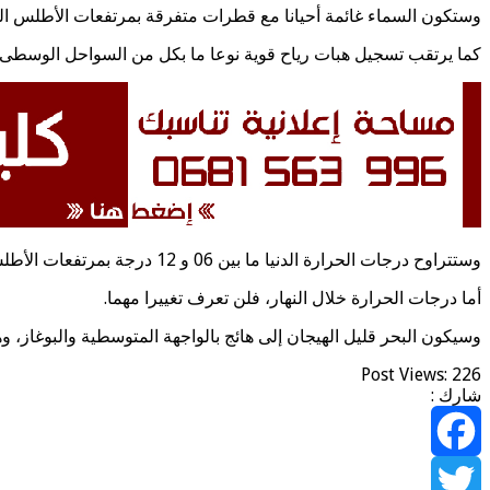
وستكون السماء غائمة أحيانا مع قطرات متفرقة بمرتفعات الأطلس الك
كما يرتقب تسجيل هبات رياح قوية نوعا ما بكل من السواحل الوسطى و
وستتراوح درجات الحرارة الدنيا ما بين 06 و 12 درجة بمرتفعات الأطلس والريف، وما بين 18 و 23 درجة بالجنوب الشرقي وبأقصى جنوب البلاد، وما بين 10 و 17 درجة في ما تبقى من ربوع المملكة.
أما درجات الحرارة خلال النهار، فلن تعرف تغييرا مهما.
وسيكون البحر قليل الهيجان إلى هائج بالواجهة المتوسطية والبوغاز، وه
Post Views:
226
شارك :
Facebook