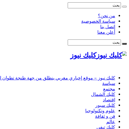
من نحن؟
سياسة الخصوصية
اتصل بنا
أعلن معنا
كليك نيوز
كليك نيوز – موقع إخباري مغربي ينطلق من جهة طنجة تطوان الحس
سياسة
مجتمع
كليك الشمال
اقتصاد
كليك سبور
علوم وتكنولوجيا
فن و ثقافة
عالم
كليك تيفي