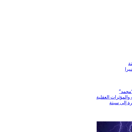
ة
“محمد”
المؤثرات العقلية
رة إلى سبتة