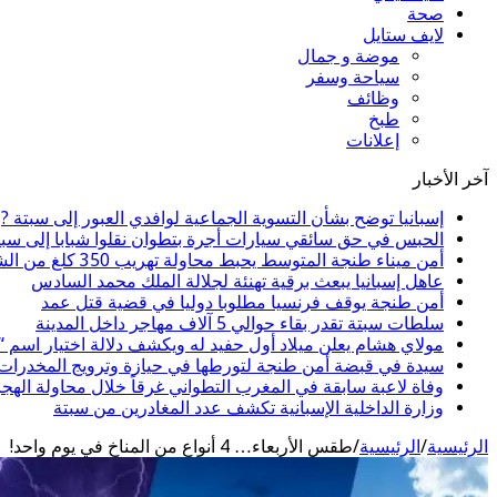
صحة
لايف ستايل
موضة و جمال
سياحة وسفر
وظائف
طبخ
إعلانات
آخر الأخبار
إسبانيا توضح بشأن التسوية الجماعية لوافدي العبور إلى سبتة ?
الحبس في حق سائقي سيارات أجرة بتطوان نقلوا شبابا إلى سبت
أمن ميناء طنجة المتوسط يحبط محاولة تهريب 350 كلغ من الشيرا
عاهل إسبانيا يبعث برقية تهنئة لجلالة الملك محمد السادس
أمن طنجة يوقف فرنسيا مطلوبا دوليا في قضية قتل عمد
سلطات سبتة تقدر بقاء حوالي 5 آلاف مهاجر داخل المدينة
مولاي هشام يعلن ميلاد أول حفيد له ويكشف دلالة اختيار اسم 
سيدة في قبضة أمن طنجة لتورطها في حيازة وترويج المخدرات و
وفاة لاعبة سابقة في المغرب التطواني غرقاً خلال محاولة الهج
وزارة الداخلية الإسبانية تكشف عدد المغادرين من سبتة
الرئيسية
/
الرئيسية
/
طقس الأربعاء… 4 أنواع من المناخ في يوم واحد!