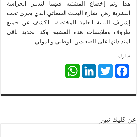
‫هذا وتم إخضاع المشتبه فيهما لتدبير الحراسة
النظرية رهن إشارة البحث القضائي الذي يجري تحت
إشراف النيابة العامة المختصة، للكشف عن جميع
ظروف وملابسات هذه القضية، وكذا تحديد باقي
امتداداتها على الصعيدين الوطني والدولي.
شارك :
W
L
T
F
h
i
w
a
a
n
i
c
t
k
t
e
عن كليك نيوز
s
e
t
b