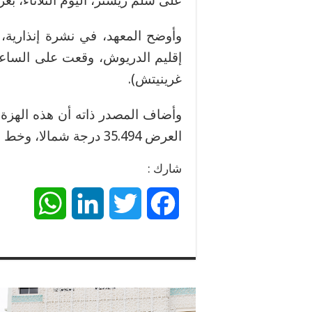
على سلم ريشتر، اليوم الثلاثاء، 
وأوضح المعهد، في نشرة إنذارية،
غرينيتش).
العرض 35.494 درجة شمالا، وخط الطول 3.632 درجة غربا.
شارك :
W
L
T
F
h
i
w
a
a
n
i
c
t
k
t
e