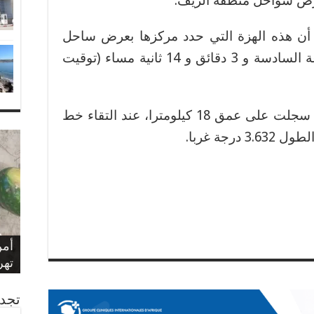
بعرض سواحل منطقة الريف.
 أن هذه الهزة التي حدد مركزها بعرض ساحل
إقليم الدريوش، وقعت على الساعة السادسة و 3 دقائق و 14 ثانية مساء (توقيت
وأضاف المصدر ذاته أن هذه الهزة سجلت على عمق 18 كيلومترا، عند التقاء خط
بلا
سيد
الم
بشأ
حيا
الم
مول
وزا
الع
عاه
الن
وفا
أمن
فرا
الم
تهريب 350
الع
الذكرى 
الم
عيد
“تد
مرا
الم
الم
ويك
غرق
تجدن