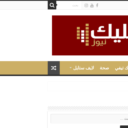
ك تيفي
صحة
لايف ستايل