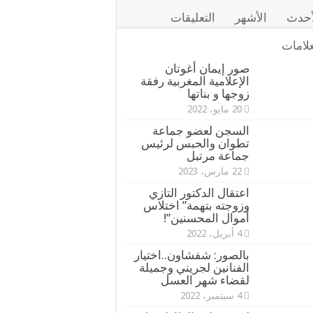
أحدث
الأشهر
التعليقات
علامات
صور إيمان أغوتان
الإعلامية المغربية رفقة
زوجها و بناتها
20 مايو، 2022
السجن لعضو جماعة
تطوان والحبس لرئيس
جماعة مرتبل
22 مارس، 2023
اعتقال الدكتور التازي
وزوجته بتهمة” اختلاس
أموال المحسنين”!
4 أبريل، 2022
بالصور: شفشاون..اختيار
الفنانين لجريني وجميلة
لقضاء شهر العسل
4 سبتمبر، 2022