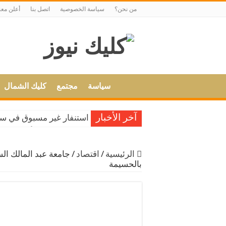
من نحن؟
سياسة الخصوصية
اتصل بنا
أعلن معن
سياسة
مجتمع
كليك الشمال
آخر الأخبار
استنفار غير مسبوق في سبتة قبل 15 غشت: إسبانيا تستعد لسيناري
إسبانيا توضح بشأن التسوية
الحبس في حق سائقي سيارا
الرئيسية
/
اقتصاد
/
جامعة عبد المالك ال
أمن ميناء طنجة المتوسط يحبط محاول
بالحسيمة
عاهل إسبانيا يبعث برقية ت
أمن طنجة يوقف فرنسيا مط
سلطات سبتة تقدر بقاء حوالي 5 آلاف مهاجر داخل
مولاي هشام يعلن ميلاد أو