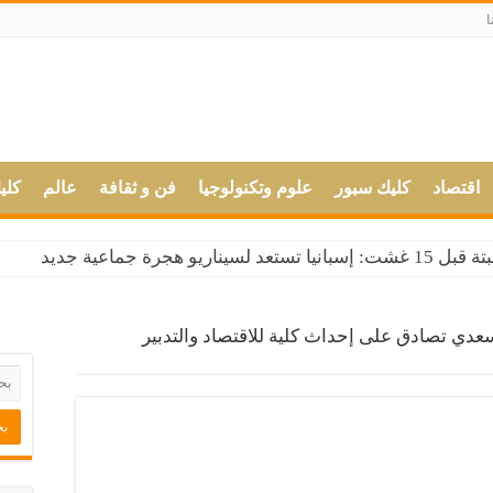
ا
اقتصاد
كليك سبور
علوم وتكنولوجيا
فن و ثقافة
عالم
كلي
و هجرة جماعية جديد
 الجماعية لوافدي العبور إلى سبتة ?
ت أجرة بتطوان نقلوا شبابا إلى سبتة
سعدي تصادق على إحداث كلية للاقتصاد والتدبير
ة تهريب 350 كلغ من الشيرا
هنئة لجلالة الملك محمد السادس
لوبا دوليا في قضية قتل عمد
 المدينة
ل حفيد له ويكشف دلالة اختيار اسم “محمد”