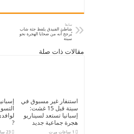
p
I
r
o
p
n
k
سابقا
شاطئ الفنيدق يلفظ جثة شاب
يُرجح أنه من ضحايا الهجرة نحو
سبتة
مقالات ذات صلة
استنفار غير مسبوق في
إسباني
سبتة قبل 15 غشت:
التسوي
إسبانيا تستعد لسيناريو
لوافدي
هجرة جماعية جديد
?
1 ساعات مرت
23 ساعات مرت