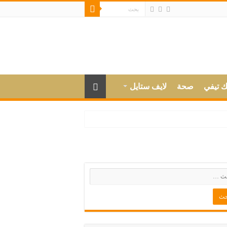
ك تيفي
صحة
لايف ستايل