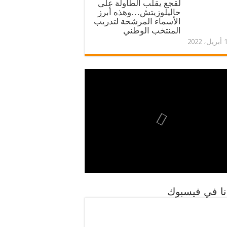
لقجع يقلب الطاولة على
حاليلوزيتش…وهذه أبرز
الأسماء المرشحة لتدريب
المنتخب الوطني
، 2022
نا في فيسبوك