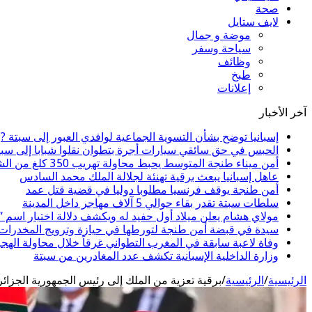
صحة
لايف ستايل
موضة و جمال
سياحة وسفر
وظائف
طبخ
إعلانات
آخر الأخبار
إسبانيا توضح بشأن التسوية الجماعية لوافدي العبور إلى سبتة ?
الحبس في حق سائقي سيارات أجرة بتطوان نقلوا شبابا إلى سبت
أمن ميناء طنجة المتوسط يحبط محاولة تهريب 350 كلغ من الشيرا
عاهل إسبانيا يبعث برقية تهنئة لجلالة الملك محمد السادس
أمن طنجة يوقف فرنسيا مطلوبا دوليا في قضية قتل عمد
سلطات سبتة تقدر بقاء حوالي 5 آلاف مهاجر داخل المدينة
مولاي هشام يعلن ميلاد أول حفيد له ويكشف دلالة اختيار اسم 
سيدة في قبضة أمن طنجة لتورطها في حيازة وترويج المخدرات و
وفاة لاعبة سابقة في المغرب التطواني غرقاً خلال محاولة الهج
وزارة الداخلية الإسبانية تكشف عدد المغادرين من سبتة
الرئيسية
/
الرئيسية
/
برقية تعزية من الملك إلى رئيس الجمهورية الجزائر