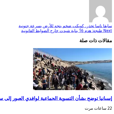
سابقا
ناسا تحذر.. كويكب ضخم يتجه للأرض بسرعة جنونية
Next
طنجة: هدم 16 بناية شيدت خارج الضوابط القانونية
مقالات ذات صلة
إسبانيا توضح بشأن التسوية الجماعية لوافدي العبور إلى سب
22 ساعات مرت