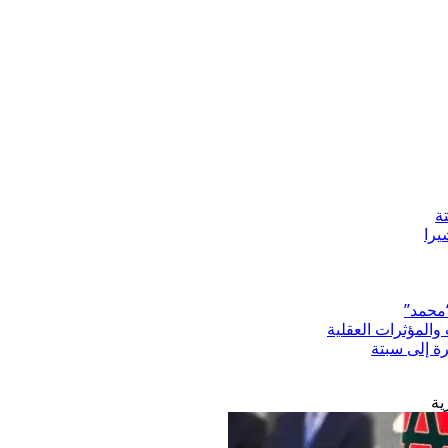
ة
“محمد”
المؤثرات العقلية
رة إلى سبتة
ية