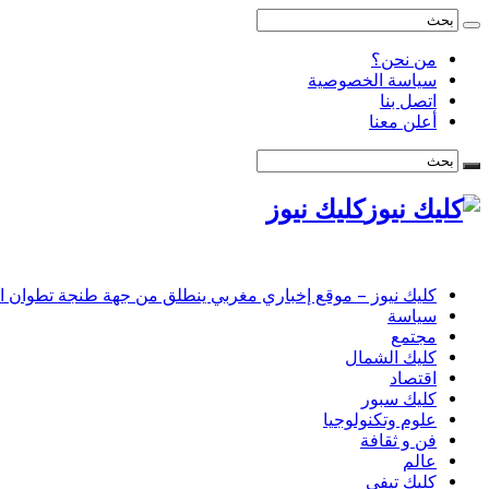
من نحن؟
سياسة الخصوصية
اتصل بنا
أعلن معنا
كليك نيوز
كليك نيوز – موقع إخباري مغربي ينطلق من جهة طنجة تطوان الحس
سياسة
مجتمع
كليك الشمال
اقتصاد
كليك سبور
علوم وتكنولوجيا
فن و ثقافة
عالم
كليك تيفي