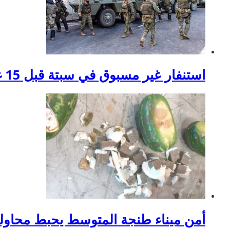
استنفار غير مسبوق في سبتة قبل 15 غشت: إسبانيا تستعد لسيناريو هجرة جماعية جديد
أمن ميناء طنجة المتوسط يحبط محاولة تهريب 350 كل