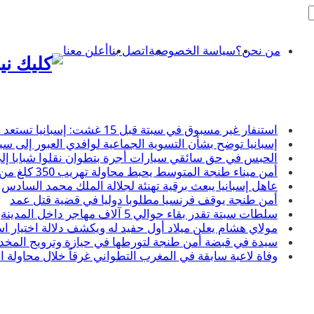
من نحن؟
سياسة الخصوصية
اتصل بنا
أعلن معنا
استنفار غير مسبوق في سبتة قبل 15 غشت: إسبانيا تستعد لسيناريو هجرة جماعية جديد
إسبانيا توضح بشأن التسوية الجماعية لوافدي العبور إلى سبت
الحبس في حق سائقي سيارات أجرة بتطوان نقلوا شبابا إل
أمن ميناء طنجة المتوسط يحبط محاولة تهريب 350 كلغ من الشيرا
عاهل إسبانيا يبعث برقية تهنئة لجلالة الملك محمد السادس
أمن طنجة يوقف فرنسيا مطلوبا دوليا في قضية قتل عمد
سلطات سبتة تقدر بقاء حوالي 5 آلاف مهاجر داخل المدينة
مولاي هشام يعلن ميلاد أول حفيد له ويكشف دلالة اختيار ا
سيدة في قبضة أمن طنجة لتورطها في حيازة وترويج المخدر
وفاة لاعبة سابقة في المغرب التطواني غرقاً خلال محاولة ا