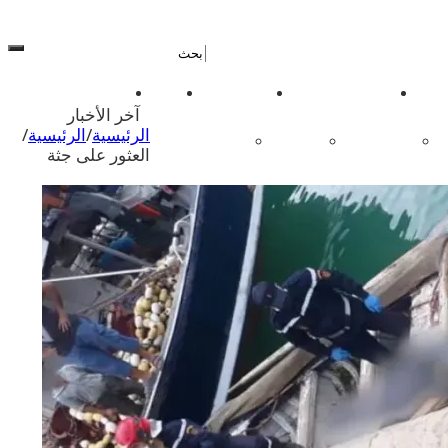
ة تطوان الحسيمة يهتم بالأخبار الجهوية، الوطنية والعالمية
ك سبور
علوم وتكنولوجيا
فن و ثقافة
عالم
كليك تيفي
آخر الأخبار
الرئيسية
/
الرئيسية
/
ر
وظائف
طبخ
إعلانات
العثور على جثة