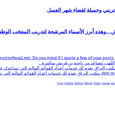
لجريني وجميلة لقضاء شهر العسل
ش…وهذه أبرز الأسماء المرشحة لتدريب المنتخب الوطن
rostovfeya2.net: Do you mind if I quote a few of your posts as
اللهب تتصاعد من ناحية بن قريش مباشرة...
لية التي تساعدك على فهم التفاصيل الم...
Post
mobile
Author
Article
Video
review
go