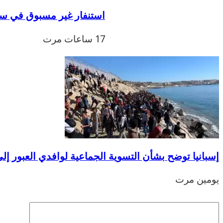
استنفار غير مسبوق في سبتة قبل 15 غشت: إسبانيا تستعد لسيناري
17 ساعات مرت
إسبانيا توضح بشأن التسوية الجماعية لوافدي العبور إلى
يومين مرت