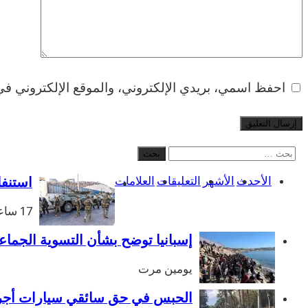
احفظ اسمي، بريدي الإلكتروني، والموقع الإلكتروني في 
البحث
عن:
الأحدث
الأشهر
التعليقات
العلامات
استنفار غير مس
17 ساعات مرت
إسبانيا توضح بشأن التسوية الجماعي
يومين مرت
الحبس في حق سائقي سيارات أجرة ب