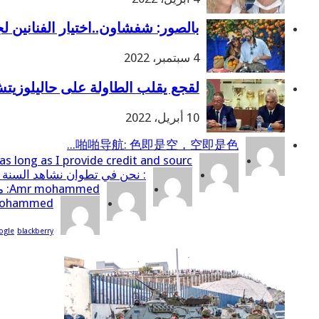
بالصور: شفشاون..اختيار الفنانين 
4 سبتمبر، 2022
لقجع يقلب الطاولة على حاليلوزيت
10 أبريل، 2022
啪啪导航: 色即是空，空即是色...
 long as I provide credit and sourc...
: نحن في تطوان نشاهد السنة 
Amr mohammed: مكتب البراق يقدم لك خدمات إعداد القوائم المالية التي تساعدك على فهم التفاصيل الم...
Amr mohammed: مكتب البراق يقدم لك خدمات إعداد القوائم الما
ogle
blackberry