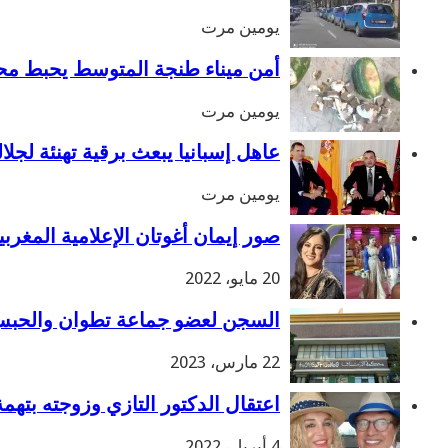
يومين مرت
أمن ميناء طنجة المتوسط يحبط محاولة تهريب 50
يومين مرت
عاهل إسبانيا يبعث برقية تهنئة لج
يومين مرت
صور إيمان أغوتان الإعلامية المغربية
20 مايو، 2022
السجن لعضو جماعة تطوان والحبس
22 مارس، 2023
اعتقال الدكتور التازي وزوجته بتهم
4 أبريل، 2022