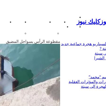
كليك نيوز – موقع إخباري مغربي ينطلق من جهة طنج
كليك نيوز
سياسة
مجتمع
كليك الشمال
اقتصاد
كلي
صحة
لايف ستايل
موضة و جمال
سياحة وسف
مقطوعة الرأس بسواحل المضيق
ة ?
ى سبتة
سم “محمد”
ات والمؤثرات العقلية
لهجرة إلى سبتة