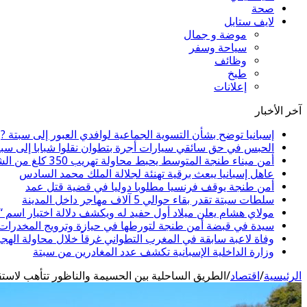
صحة
لايف ستايل
موضة و جمال
سياحة وسفر
وظائف
طبخ
إعلانات
آخر الأخبار
إسبانيا توضح بشأن التسوية الجماعية لوافدي العبور إلى سبتة ?
الحبس في حق سائقي سيارات أجرة بتطوان نقلوا شبابا إلى سبت
أمن ميناء طنجة المتوسط يحبط محاولة تهريب 350 كلغ من الشيرا
عاهل إسبانيا يبعث برقية تهنئة لجلالة الملك محمد السادس
أمن طنجة يوقف فرنسيا مطلوبا دوليا في قضية قتل عمد
سلطات سبتة تقدر بقاء حوالي 5 آلاف مهاجر داخل المدينة
مولاي هشام يعلن ميلاد أول حفيد له ويكشف دلالة اختيار اسم 
سيدة في قبضة أمن طنجة لتورطها في حيازة وترويج المخدرات و
وفاة لاعبة سابقة في المغرب التطواني غرقاً خلال محاولة الهج
وزارة الداخلية الإسبانية تكشف عدد المغادرين من سبتة
الرئيسية
/
اقتصاد
/
الطريق الساحلية بين الحسيمة والناظور تتأهب لاستق