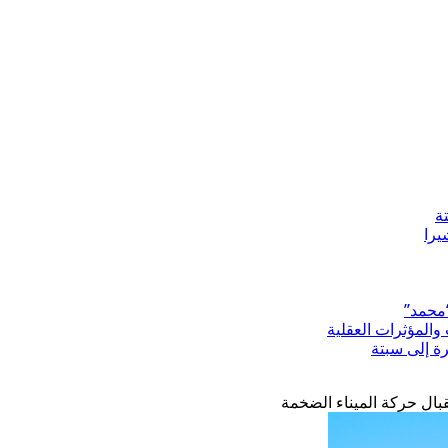
ة
“محمد”
المؤثرات العقلية
رة إلى سبتة
بال حركة الميناء الضخمة