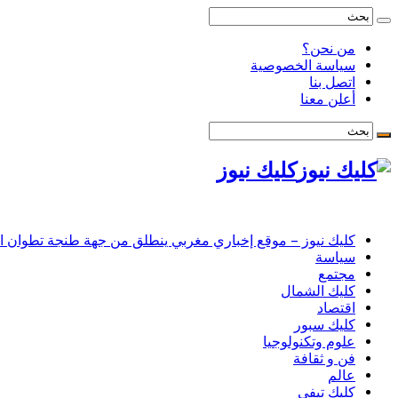
من نحن؟
سياسة الخصوصية
اتصل بنا
أعلن معنا
كليك نيوز
كليك نيوز – موقع إخباري مغربي ينطلق من جهة طنجة تطوان الحس
سياسة
مجتمع
كليك الشمال
اقتصاد
كليك سبور
علوم وتكنولوجيا
فن و ثقافة
عالم
كليك تيفي