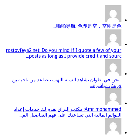
啪啪导航: 色即是空，空即是色...
rostovfeya2.net: Do you mind if I quote a few of your
posts as long as I provide credit and sourc...
: نحن في تطوان نشاهد السنة اللهب تتصاعد من ناحية بن
قريش مباشرة...
Amr mohammed: مكتب البراق يقدم لك خدمات إعداد
القوائم المالية التي تساعدك على فهم التفاصيل الم...