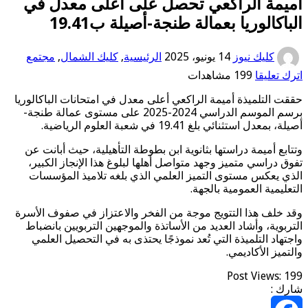
مة الراكعي تحصل على أعلى معدل في
كالوريا بعمالة طنجة-أصيلة ب19.41
كليك نيوز
14 يونيو، 2025
الرئيسية
,
كليك الشمال
,
مجتمع
عليقا
199 مشاهدات
التلميذة أميمة الراكعي أعلى معدل في امتحانات الباكالوريا
برسم الموسم الدراسي 2024-2025 على مستوى عمالة طنجة-
ل استثنائي بلغ 19.41 في شعبة العلوم الرياضية.
ع أميمة دراستها بثانوية ابن بطوطة التأهيلية، حيث أبانت عن
دراسي متميز وجهد متواصل أهلها لبلوغ هذا الإنجاز الكبير،
يعكس مستوى التميز العلمي الذي بلغه تلاميذ المؤسسات
مية العمومية بالجهة.
لف هذا التتويج موجة من الفخر والاعتزاز في صفوف الأسرة
وية، وأشاد العديد من الأساتذة والموجهين التربويين بانضباط
اد التلميذة التي تُعد نموذجًا يحتذى به في التحصيل العلمي
ز الأكاديمي.
Post Views
: