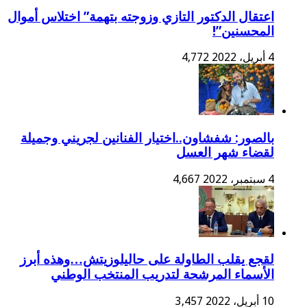
اعتقال الدكتور التازي وزوجته بتهمة” اختلاس أموال
المحسنين”!
4 أبريل، 2022
4,772
بالصور: شفشاون..اختيار الفنانين لجريني وجميلة
لقضاء شهر العسل
4 سبتمبر، 2022
4,667
لقجع يقلب الطاولة على حاليلوزيتش…وهذه أبرز
الأسماء المرشحة لتدريب المنتخب الوطني
10 أبريل، 2022
3,457