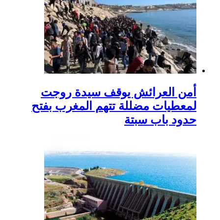
أمن العرائش يوقف سيدة روجت
لمعطيات مضللة تتهم المغرب بفتح
حدود باب سبتة