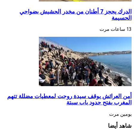
الدرك يحجز 7 أطنان من مخدر الحشيش بضواحي
يمة
العرائش يوقف سيدة روجت لمعطيات مضللة تتهم
رب بفتح حدود باب سبتة
ن مرت
 أيضا