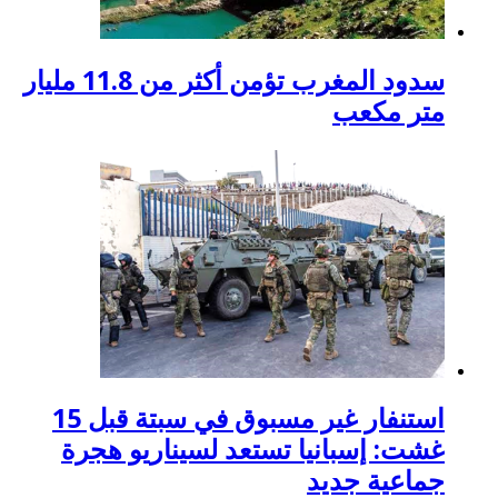
سدود المغرب تؤمن أكثر من 11.8 مليار
متر مكعب
استنفار غير مسبوق في سبتة قبل 15
غشت: إسبانيا تستعد لسيناريو هجرة
جماعية جديد