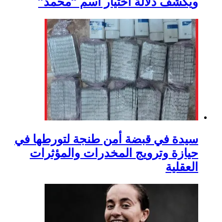
ويكشف دلالة اختيار اسم “محمد”
سيدة في قبضة أمن طنجة لتورطها في
حيازة وترويج المخدرات والمؤثرات
العقلية