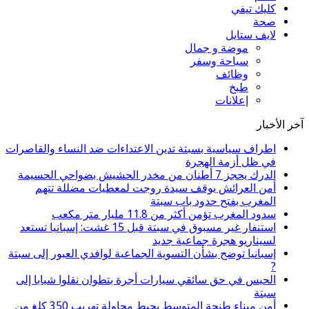
كليك تيفي
صحة
لايف ستايل
موضة و جمال
سياحة وسفر
وظائف
طبخ
إعلانات
أخبار
اطراف سياسية بسبتة تدين الاعتداءات ضد النساء والقاصرات
في ظل أزمة الهجرة
الدرك يحجز 7 أطنان من مخدر الحشيش بضواحي الحسيمة
أمن العرائش يوقف سيدة روجت لمعطيات مضللة تتهم
المغرب بفتح حدود باب سبتة
سدود المغرب تؤمن أكثر من 11.8 مليار متر مكعب
استنفار غير مسبوق في سبتة قبل 15 غشت: إسبانيا تستعد
لسيناريو هجرة جماعية جديد
إسبانيا توضح بشأن التسوية الجماعية لوافدي العبور إلى سبتة
?
الحبس في حق سائقي سيارات أجرة بتطوان نقلوا شبابا إلى
سبتة
أمن ميناء طنجة المتوسط يحبط محاولة تهريب 350 كلغ من