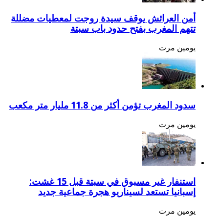
أمن العرائش يوقف سيدة روجت لمعطيات مضللة
تتهم المغرب بفتح حدود باب سبتة
يومين مرت
سدود المغرب تؤمن أكثر من 11.8 مليار متر مكعب
يومين مرت
استنفار غير مسبوق في سبتة قبل 15 غشت:
إسبانيا تستعد لسيناريو هجرة جماعية جديد
يومين مرت