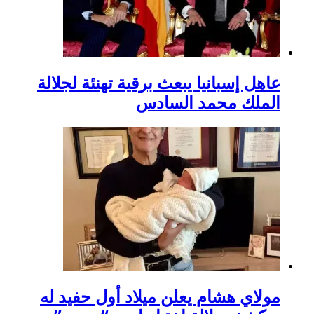
عاهل إسبانيا يبعث برقية تهنئة لجلالة
الملك محمد السادس
مولاي هشام يعلن ميلاد أول حفيد له