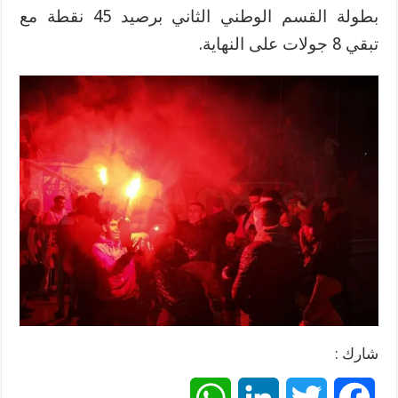
بطولة القسم الوطني الثاني برصيد 45 نقطة مع
تبقي 8 جولات على النهاية.
شارك :
W
L
T
F