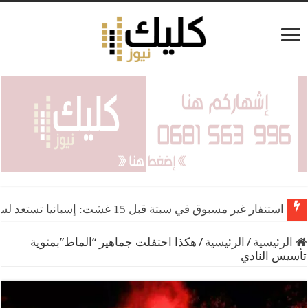
استنفار غير مسبوق في سبتة قبل 15 غشت: إسبانيا تستعد لسيناريو هجرة جماعية جديد
إسبانيا توضح بشأن التسوية الجماعية لوافدي العبور إلى سبتة 
الرئيسية
/
الرئيسية
/
هكذا احتفلت جماهير “الماط”بمئوية
تأسيس النادي