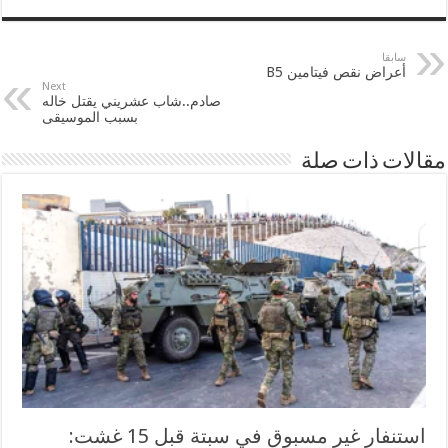
سابقا
أعراض نقص فيتامين B5
Next
صادم..شاب عشريني يقتل خاله
بسبب الموسيقى
مقالات ذات صلة
استنفار غير مسبوق في سبتة قبل 15 غشت: