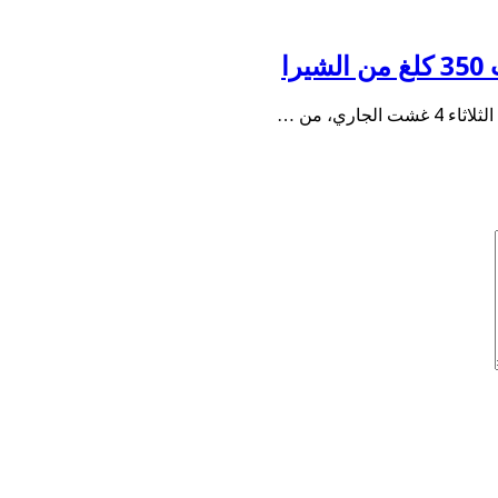
ا
ري، من …