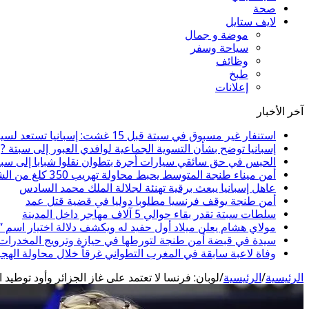
صحة
لايف ستايل
موضة و جمال
سياحة وسفر
وظائف
طبخ
إعلانات
آخر الأخبار
استنفار غير مسبوق في سبتة قبل 15 غشت: إسبانيا تستعد لسيناريو هجرة جماعية جديد
إسبانيا توضح بشأن التسوية الجماعية لوافدي العبور إلى سبتة ?
الحبس في حق سائقي سيارات أجرة بتطوان نقلوا شبابا إلى سبت
أمن ميناء طنجة المتوسط يحبط محاولة تهريب 350 كلغ من الشيرا
عاهل إسبانيا يبعث برقية تهنئة لجلالة الملك محمد السادس
أمن طنجة يوقف فرنسيا مطلوبا دوليا في قضية قتل عمد
سلطات سبتة تقدر بقاء حوالي 5 آلاف مهاجر داخل المدينة
مولاي هشام يعلن ميلاد أول حفيد له ويكشف دلالة اختيار اسم 
سيدة في قبضة أمن طنجة لتورطها في حيازة وترويج المخدرات و
وفاة لاعبة سابقة في المغرب التطواني غرقاً خلال محاولة الهج
الرئيسية
/
الرئيسية
/
لوبان: فرنسا لا تعتمد على غاز الجزائر وأود توطيد