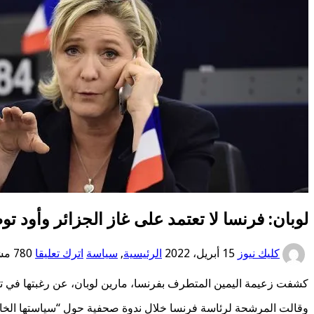
لوبان: فرنسا لا تعتمد على غاز الجزائر وأود ت
كليك نيوز
15 أبريل، 2022
الرئيسية
,
سياسة
اترك تعليقا
780 مشاهدات
كشفت زعيمة اليمين المتطرف بفرنسا، مارين لوبان، عن رغبتها في تعز
وقالت المرشحة لرئاسة فرنسا خلال ندوة صحفية حول “سياستها الخار