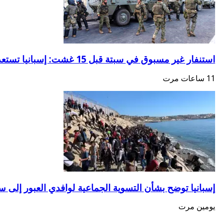
استنفار غير مسبوق في سبتة قبل 15 غشت: إسبانيا تستعد لسيناريو هجرة جماعية جديد
11 ساعات مرت
إسبانيا توضح بشأن التسوية الجماعية لوافدي العبور إلى سب
يومين مرت