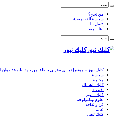
من نحن؟
سياسة الخصوصية
اتصل بنا
أعلن معنا
كليك نيوز
كليك نيوز – موقع إخباري مغربي ينطلق من جهة طنجة تطوان الحس
سياسة
مجتمع
كليك الشمال
اقتصاد
كليك سبور
علوم وتكنولوجيا
فن و ثقافة
عالم
كليك تيفي