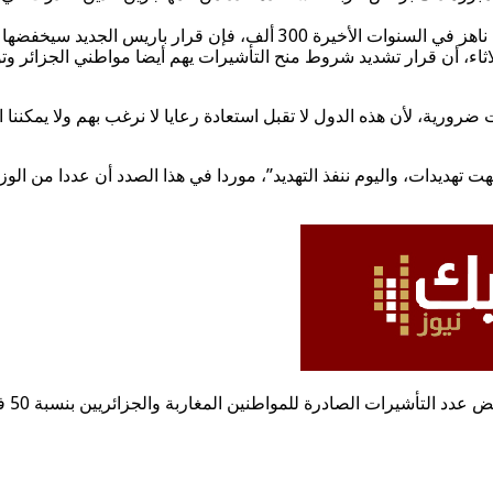
النصف، ما يعني حرمان 150 ألف مغربي من زيارة فرنسا.
اثاء، أن قرار تشديد شروط منح التأشيرات يهم أيضا مواطني الجزائر وت
سبوقة لكنها أصبحت ضرورية، لأن هذه الدول لا تقبل استعادة رعايا لا نرغب بهم ولا
هديدات، واليوم ننفذ التهديد”، موردا في هذا الصدد أن عددا من الوزر
ووفق