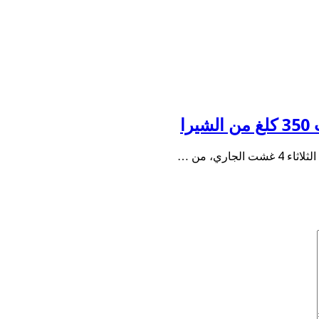
ا
ري، من …