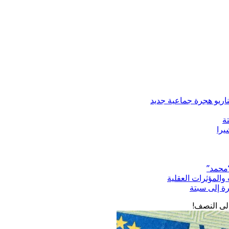
ة
“محمد”
المؤثرات العقلية
رة إلى سبتة
إلى النصف!