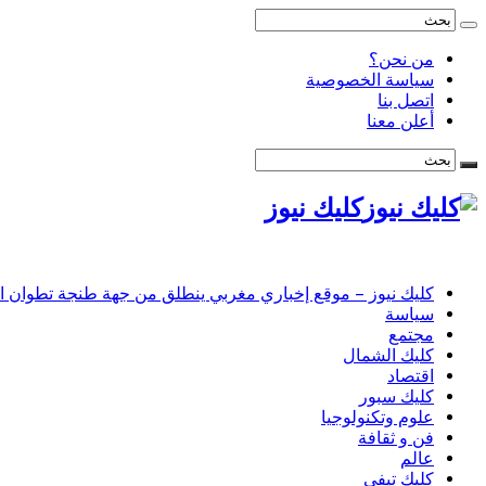
من نحن؟
سياسة الخصوصية
اتصل بنا
أعلن معنا
كليك نيوز
كليك نيوز – موقع إخباري مغربي ينطلق من جهة طنجة تطوان الحس
سياسة
مجتمع
كليك الشمال
اقتصاد
كليك سبور
علوم وتكنولوجيا
فن و ثقافة
عالم
كليك تيفي