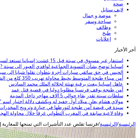
صحة
لايف ستايل
موضة و جمال
سياحة وسفر
وظائف
طبخ
إعلانات
آخر الأخبار
استنفار غير مسبوق في سبتة قبل 15 غشت: إسبانيا تستعد لسيناريو هجرة جماعية جديد
إسبانيا توضح بشأن التسوية الجماعية لوافدي العبور إلى سبتة ?
الحبس في حق سائقي سيارات أجرة بتطوان نقلوا شبابا إلى سبت
أمن ميناء طنجة المتوسط يحبط محاولة تهريب 350 كلغ من الشيرا
عاهل إسبانيا يبعث برقية تهنئة لجلالة الملك محمد السادس
أمن طنجة يوقف فرنسيا مطلوبا دوليا في قضية قتل عمد
سلطات سبتة تقدر بقاء حوالي 5 آلاف مهاجر داخل المدينة
مولاي هشام يعلن ميلاد أول حفيد له ويكشف دلالة اختيار اسم 
سيدة في قبضة أمن طنجة لتورطها في حيازة وترويج المخدرات و
وفاة لاعبة سابقة في المغرب التطواني غرقاً خلال محاولة الهج
الرئيسية
/
الرئيسية
/
فرنسا تقلص عدد التأشيرات التي تمنحها للمغاربة 