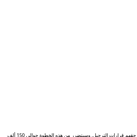
قررت فرنسا خفض عدد التأشيرات التي تمنحها للمغاربة إلى النصف، مبررة ذلك برفض الرباط استعادة عدد من المهاجرين الذين صدرت في حقهم قرارات الترحيل. وسيتضرر من هذه الخطوة حوالي 150 ألف