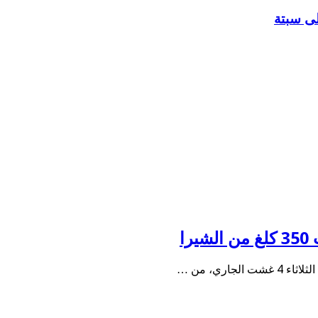
لى سبتة
ا
ري، من …