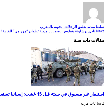
سابقا
تمديد تعليق الرحلات الجوية بالمغرب
Next
نادي برشلونة يتفاوض لضم إبن مدينة تطوان “مزراوي” للفريق!
مقالات ذات صلة
استنفار غير مسبوق في سبتة قبل 15 غشت: إسبانيا تستعد لسيناريو هجرة جماعية جديد
2 ساعات مرت