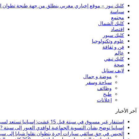
كليك نيوز – موقع إخباري مغربي ينطلق من جهة طنجة تطوان الحس
سياسة
مجتمع
كليك الشمال
اقتصاد
كليك سبور
علوم وتكنولوجيا
فن و ثقافة
عالم
كليك تيفي
صحة
لايف ستايل
موضة و جمال
سياحة وسفر
وظائف
طبخ
إعلانات
آخر الأخبار
استنفار غير مسبوق في سبتة قبل 15 غشت: إسبانيا تستعد لسيناريو هجرة جماعية جديد
إسبانيا توضح بشأن التسوية الجماعية لوافدي العبور إلى سبتة ?
الحبس في حق سائقي سيارات أجرة بتطوان نقلوا شبابا إلى سبت