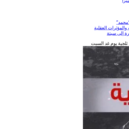
“محمد”
المؤثرات العقلية
رة إلى سبتة
ثلجية يوم غد السبت