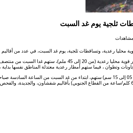
طات ثلجية يوم غد السبت
وية محليا رعدية، وتساقطات ثلجية، يوم غد السبت، في عدد من أقاليم ا
وأوضحت المديرية، في نشرة إنذارية من المستوى البرتقالي، أن أمطار ق
ونات وتطوان ، فيما ستهم أمطار رعدية معتدلة المناطق نفسها بداية م
وأضاف المصدر ذاته أن تساقطات ثلجية ابتداء من علو 2000 متر (من 05 إلى 15 سم) ستهم، ابتداء