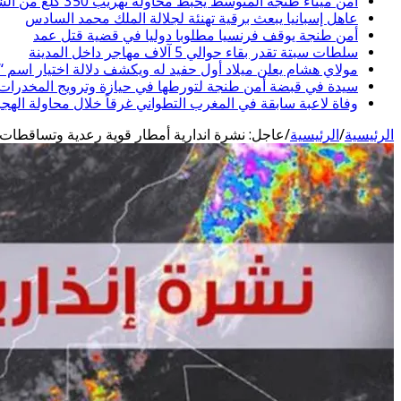
أمن ميناء طنجة المتوسط يحبط محاولة تهريب 350 كلغ من الشيرا
عاهل إسبانيا يبعث برقية تهنئة لجلالة الملك محمد السادس
أمن طنجة يوقف فرنسيا مطلوبا دوليا في قضية قتل عمد
سلطات سبتة تقدر بقاء حوالي 5 آلاف مهاجر داخل المدينة
مولاي هشام يعلن ميلاد أول حفيد له ويكشف دلالة اختيار اسم 
سيدة في قبضة أمن طنجة لتورطها في حيازة وترويج المخدرات و
وفاة لاعبة سابقة في المغرب التطواني غرقاً خلال محاولة الهج
الرئيسية
/
الرئيسية
/
عاجل: نشرة اندارية أمطار قوية رعدية وتساقطات 