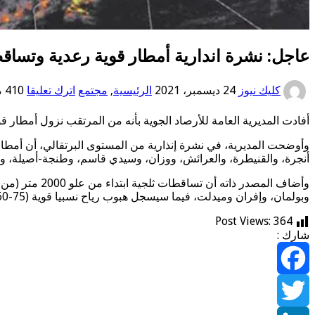
عاجل: نشرة اندارية أمطار قوية رعدية وتساق
كليك نيوز
24 ديسمبر، 2021
الرئيسية
,
مجتمع
اترك تعليقا
410 مشاهدات
أفادت المديرية العامة للأرصاد الجوية بأنه من المرتقب نزول أمطار ق
أنجرة، والقنيطرة، والعرائش، ووزان، وسيدي قاسم، وطنجة-أصيلة، وتا
وبولمان، وإفران وميدلت، فيما سيسجل هبوب رياح نسبيا قوية (75-60 كلم/ساعة من القطاع الجنوبي) بأقاليم شفشاون، والجديدة، والفحص-أنجرة، والمضيق-الفنيدق، وطنجة-أصيلة وتطوان.
Post Views:
364
شارك :
Facebook