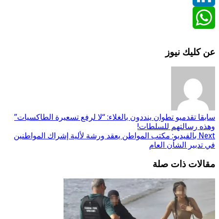
Linke
Whats
كليك نيوز
ا
تقدميو تطوان ينددون بالغلاء: “لا لرفع تسعيرة الطاكسيات”
ه رسالتهم للسلطات!
N
بالفيديو: مكتب المواطن يعقد ورشة لألية إشراك المواطنين
دبير الشأن العام
لات ذات صلة