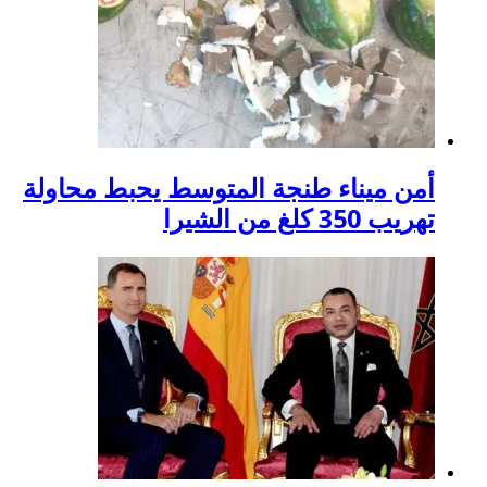
أمن ميناء طنجة المتوسط يحبط محاولة
تهريب 350 كلغ من الشيرا