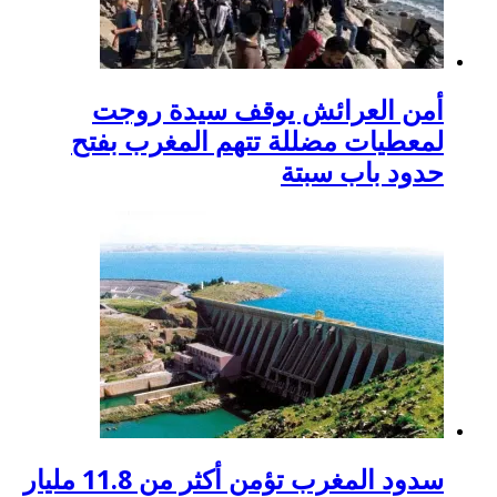
أمن العرائش يوقف سيدة روجت
لمعطيات مضللة تتهم المغرب بفتح
حدود باب سبتة
سدود المغرب تؤمن أكثر من 11.8 مليار