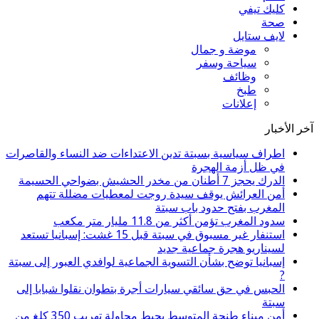
كليك تيفي
صحة
لايف ستايل
موضة و جمال
سياحة وسفر
وظائف
طبخ
إعلانات
الأخبار
اطراف سياسية بسبتة تدين الاعتداءات ضد النساء والقاصرات
في ظل أزمة الهجرة
الدرك يحجز 7 أطنان من مخدر الحشيش بضواحي الحسيمة
أمن العرائش يوقف سيدة روجت لمعطيات مضللة تتهم
المغرب بفتح حدود باب سبتة
سدود المغرب تؤمن أكثر من 11.8 مليار متر مكعب
استنفار غير مسبوق في سبتة قبل 15 غشت: إسبانيا تستعد
لسيناريو هجرة جماعية جديد
إسبانيا توضح بشأن التسوية الجماعية لوافدي العبور إلى سبتة
?
الحبس في حق سائقي سيارات أجرة بتطوان نقلوا شبابا إلى
سبتة
أمن ميناء طنجة المتوسط يحبط محاولة تهريب 350 كلغ من