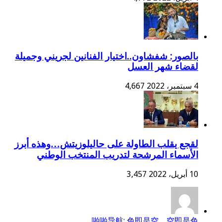
بالصور: شفشاون..اختيار الفنانين لجريني وجميلة
لقضاء شهر العسل
4 سبتمبر، 2022
4,667
لقجع يقلب الطاولة على حاليلوزيتش…وهذه أبرز
الأسماء المرشحة لتدريب المنتخب الوطني
10 أبريل، 2022
3,457
啪啪导航: 色即是空，空即是色...