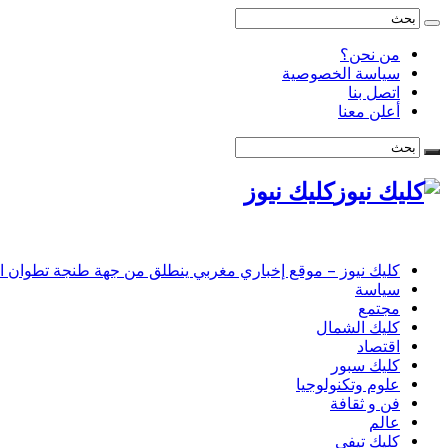
من نحن؟
سياسة الخصوصية
اتصل بنا
أعلن معنا
كليك نيوز
كليك نيوز – موقع إخباري مغربي ينطلق من جهة طنجة تطوان الحس
سياسة
مجتمع
كليك الشمال
اقتصاد
كليك سبور
علوم وتكنولوجيا
فن و ثقافة
عالم
كليك تيفي