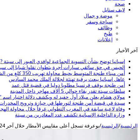
صحة
لايف ستايل
موضة و جمال
سياحة وسفر
وظائف
طبخ
إعلانات
آخر الأخبار
إسبانيا توضح بشأن التسوية الجماعية لوافدي العبور إلى سبتة ?
الحبس في حق سائقي سيارات أجرة بتطوان نقلوا شبابا إلى سبت
أمن ميناء طنجة المتوسط يحبط محاولة تهريب 350 كلغ من الشيرا
عاهل إسبانيا يبعث برقية تهنئة لجلالة الملك محمد السادس
أمن طنجة يوقف فرنسيا مطلوبا دوليا في قضية قتل عمد
سلطات سبتة تقدر بقاء حوالي 5 آلاف مهاجر داخل المدينة
مولاي هشام يعلن ميلاد أول حفيد له ويكشف دلالة اختيار اسم 
سيدة في قبضة أمن طنجة لتورطها في حيازة وترويج المخدرات و
وفاة لاعبة سابقة في المغرب التطواني غرقاً خلال محاولة الهج
وزارة الداخلية الإسبانية تكشف عدد المغادرين من سبتة
الرئيسية
/
الرئيسية
/
بوعرفة تسجل أعلى مقاييس الأمطار خلال آخر 24 ساعة