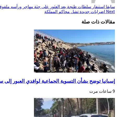
سابقا
استنفار سلطات طنجة بعد العثور على جثة مهاجر ورأسه ملفوف
Next
اضرابات جديدة تشل محاكم المملكة
مقالات ذات صلة
إسبانيا توضح بشأن التسوية الجماعية لوافدي العبور إلى سب
9 ساعات مرت