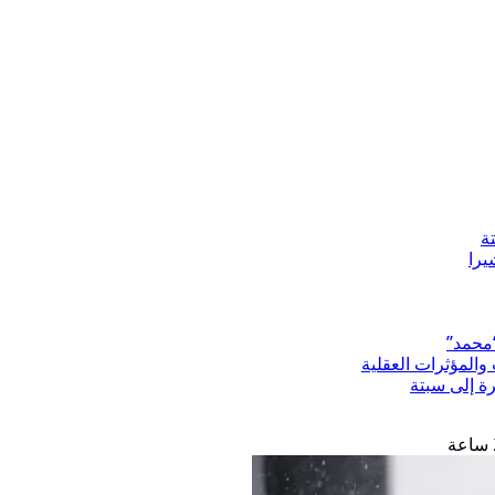
ة
“محمد”
المؤثرات العقلية
رة إلى سبتة