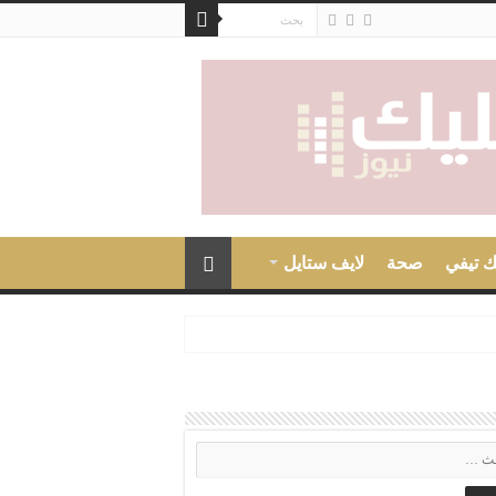
ك تيفي
صحة
لايف ستايل