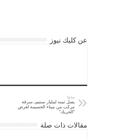
p
I
r
o
p
n
k
عن كليك نيوز
سابقا
يصل ثمنه لمليار سنتيم..سرقة
مركب من ميناء الحسيمة لغرض
“الحريك”
مقالات ذات صلة