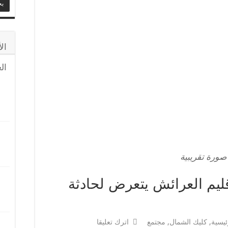
ل حفيد له ويكشف دلالة اختيار اسم “محمد”
تورطها في حيازة وترويج المخدرات والمؤثرات العقلية
ب التطواني غرقاً خلال محاولة الهجرة إلى سبتة
ال
 تكشف عدد المغادرين من سبتة
ال
صورة تقريبية
قليم العرائش يتعرض لحادثة
ئيسية
,
كليك الشمال
,
مجتمع
اترك تعليقا