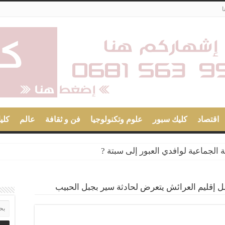
ا
اقتصاد
كليك سبور
علوم وتكنولوجيا
فن و ثقافة
عالم
كلي
 الجماعية لوافدي العبور إلى سبتة ?
ت أجرة بتطوان نقلوا شبابا إلى سبتة
ة تهريب 350 كلغ من الشيرا
مل إقليم العرائش يتعرض لحادثة سير بجبل الحبيب
هنئة لجلالة الملك محمد السادس
لوبا دوليا في قضية قتل عمد
 المدينة