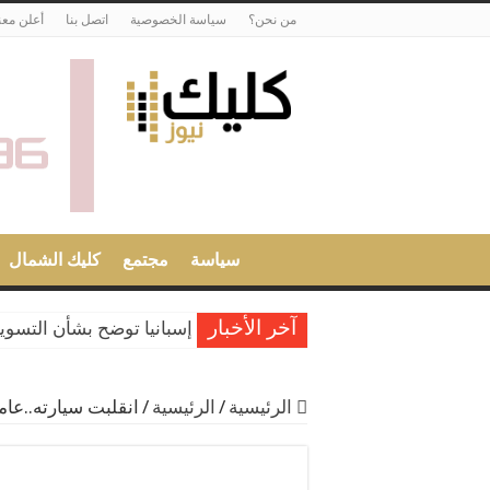
من نحن؟
سياسة الخصوصية
اتصل بنا
أعلن معن
سياسة
مجتمع
كليك الشمال
آخر الأخبار
إسبانيا توضح بشأن التسوية
الحبس في حق سائقي سيارا
أمن ميناء طنجة المتوسط يحبط محاول
الرئيسية
/
الرئيسية
/
انقلبت سيارته..عا
عاهل إسبانيا يبعث برقية ت
أمن طنجة يوقف فرنسيا مط
سلطات سبتة تقدر بقاء حوالي 5 آلاف مهاجر داخل