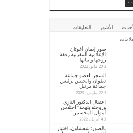
أحدث
الأشهر
التعليقات
علامات
صور إيمان أغوتان
الإعلامية المغربية رفقة
زوجها و بناتها
20 مايو، 2022
السجن لعضو جماعة
تطوان والحبس لرئيس
جماعة مرتبل
22 مارس، 2023
اعتقال الدكتور التازي
وزوجته بتهمة” اختلاس
أموال المحسنين”!
4 أبريل، 2022
بالصور: شفشاون..اختيار