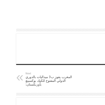
Next
المغرب يفوز ب3 ميداليات بالدوري
الدولي المفتوح للكيك بوكسينغ
بأوزبكستان: