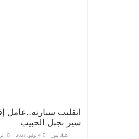
مولاي هشام يعلن ميلاد أو
سيدة في قبضة أمن طنجة ل
وفاة لاعبة سابقة في المغر
وزارة الداخلية الإسبانية
انقلبت سيارته..عامل إ
سير بجبل الحبيب
كليك نيوز
4 يوليو، 2022
الر