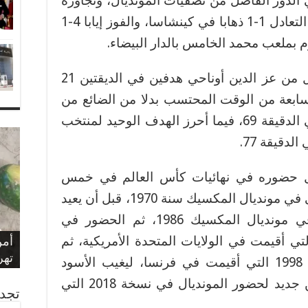
في الدور الفاصل من تصفيات المونديال، وتجاوزه
لمنتخب الكونغو الديمقراطية، بعد التعادل 1-1 ذهابا في كينشاسا، والفوز إيابا 4-1
م بملعب محمد الخامس بالدار البيضاء.
وأحرز أهداف المنتخب الوطني كل من عز الدين أوناحي هدفين في الديقتين 21
السابعة من الوقت المحتسب بدلا من الضائع من
الشوط الأول، وأشرف حكيمي في الدقيقة 69، فيما أحرز الهدف الوحيد لمنتخب
لدقيقة 77.
 حضوره في نهائيات كأس العالم في خمس
مناسبات سالفة، حيث كانت الأولى في مونديال المكسيك سنة 1970، قبل أن يعيد
أسود الأطلس الكرة من جديد في مونديال المكسيك 1986، ثم الحضور في
بلا
سيد
الم
ئيات كأس العالم لسنة 1994 التي أقيمت في الولايات المتحدة الأمريكية، ثم
بشأ
حيا
الم
مول
وزا
الع
عاه
الن
وفا
أمن
فرا
الم
تهريب 350
الع
الذكرى 
الم
عيد
“تد
مرا
الم
الم
ويك
غرق
حضور نهائيات كأس العالم لسنة 1998 التي أقيمت في فرنسا، ليغيب الأسود
عشرين سنة كاملة قبل العودة من جديد لحضور المونديال في نسخة 2018 التي
تجدن