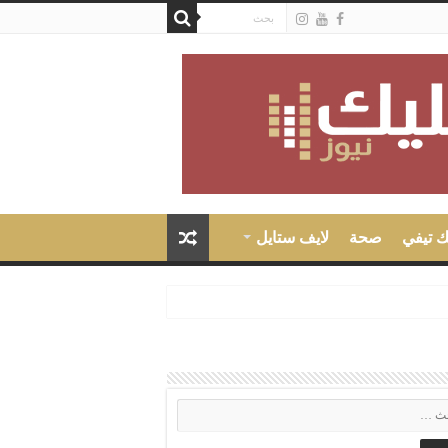
ك تيفي
صحة
لايف ستايل