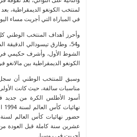
والثانية على التوالي، بعد تفوقه 
في المباراة التي أجريت مساء اليو
و54، وطارق تيسودالي الدقيقة 
الكونغو الديمقراطية بين مالانغو في ا
وسبق للمنتخب الوطني أن سجل
نها
أجريت في روسيا.