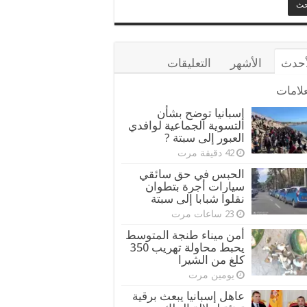
أحدث
الأشهر
التعليقات
علامات
إسبانيا توضح بشأن
التسوية الجماعية لوافدي
العبور إلى سبتة ?
42 دقيقة مرت
الحبس في حق سائقي
سيارات أجرة بتطوان
نقلوا شبابا إلى سبتة
23 ساعات مرت
أمن ميناء طنجة المتوسط
يحبط محاولة تهريب 350
كلغ من الشيرا
يومين مرت
عاهل إسبانيا يبعث برقية