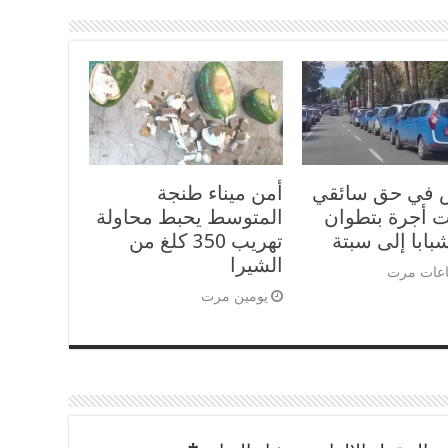
 في حق سائقي
أمن ميناء طنجة
 أجرة بتطوان
المتوسط يحبط محاولة
شبابا إلى سبتة
تهريب 350 كلغ من
الشيرا
يومين مرت