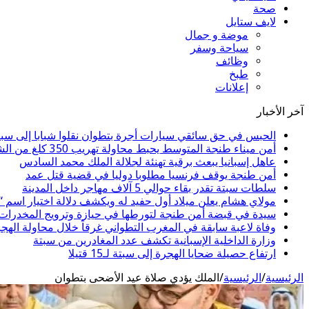
صحة
لايف ستايل
موضة و جمال
سياحة وسفر
وظائف
طبخ
إعلانات
آخر الأخبار
الحبس في حق سائقي سيارات أجرة بتطوان نقلوا شبابا إلى سبت
أمن ميناء طنجة المتوسط يحبط محاولة تهريب 350 كلغ من الشيرا
عاهل إسبانيا يبعث برقية تهنئة لجلالة الملك محمد السادس
أمن طنجة يوقف فرنسيا مطلوبا دوليا في قضية قتل عمد
سلطات سبتة تقدر بقاء حوالي 5 آلاف مهاجر داخل المدينة
مولاي هشام يعلن ميلاد أول حفيد له ويكشف دلالة اختيار اسم 
سيدة في قبضة أمن طنجة لتورطها في حيازة وترويج المخدرات و
وفاة لاعبة سابقة في المغرب التطواني غرقاً خلال محاولة الهج
وزارة الداخلية الإسبانية تكشف عدد المغادرين من سبتة
ارتفاع حصيلة ضحايا الهجرة إلى سبتة لـ15 قتيلا
الرئيسية
/
الرئيسية
/
الملك يؤدي صلاة عيد الأضحى بتطوان