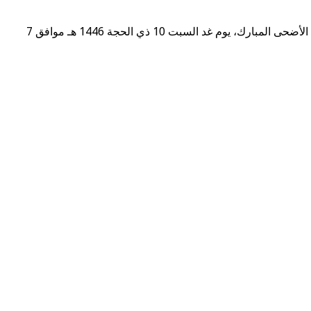
“تعلن وزارة القصور الملكية والتشريفات والأوسمة أن أمير المؤمنين صاحب الجلالة الملك محمد السادس نصره الله وأيده، سيؤدي صلاة عيد الأضحى المبارك، يوم غد السبت 10 ذي الحجة 1446 هـ موافق 7