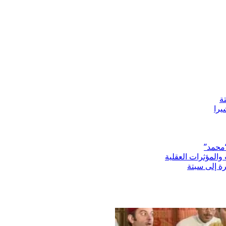
ة
“محمد”
المؤثرات العقلية
رة إلى سبتة