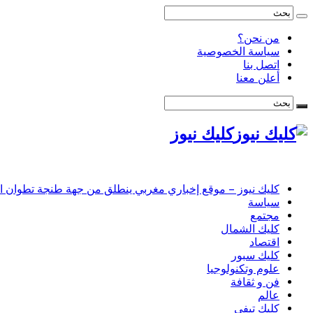
من نحن؟
سياسة الخصوصية
اتصل بنا
أعلن معنا
كليك نيوز
كليك نيوز – موقع إخباري مغربي ينطلق من جهة طنجة تطوان الحس
سياسة
مجتمع
كليك الشمال
اقتصاد
كليك سبور
علوم وتكنولوجيا
فن و ثقافة
عالم
كليك تيفي