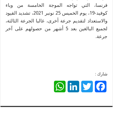
فرنسا، التي تواجه الموجة الخامسة من وباء
كوفيد-19، يوم الخميس 25 نونبر 2021، تشديد القيود
والاستعداد لتقديم جرعة أخرى، غالبا الجرعة الثالثة،
لجميع البالغين بعد 5 أشهر من حصولهم على آخر
جرعة.
شارك :
W
L
T
F
h
i
w
a
a
n
i
c