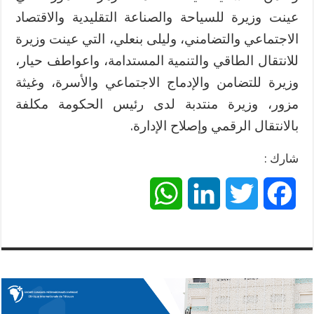
عينت وزيرة للسياحة والصناعة التقليدية والاقتصاد
الاجتماعي والتضامني، وليلى بنعلي، التي عينت وزيرة
للانتقال الطاقي والتنمية المستدامة، واعواطف حيار،
وزيرة للتضامن والإدماج الاجتماعي والأسرة، وغيثة
مزور، وزيرة منتدبة لدى رئيس الحكومة مكلفة
بالانتقال الرقمي وإصلاح الإدارة.
شارك :
W
L
T
F
h
i
w
a
a
n
i
c
t
k
t
e