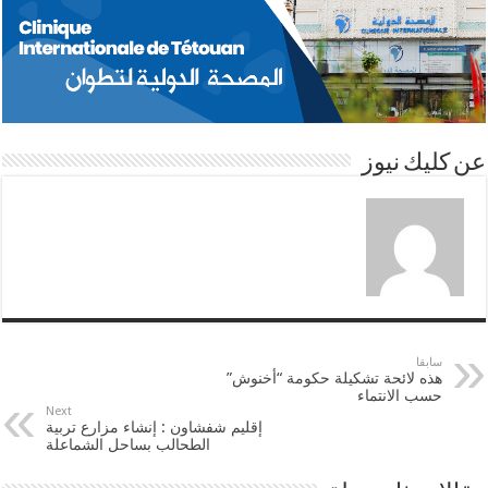
s
e
t
b
A
d
e
o
p
I
r
o
عن كليك نيوز
p
n
k
سابقا
هذه لائحة تشكيلة حكومة “أخنوش”
حسب الانتماء
Next
إقليم شفشاون : إنشاء مزارع تربية
الطحالب بساحل الشماعلة