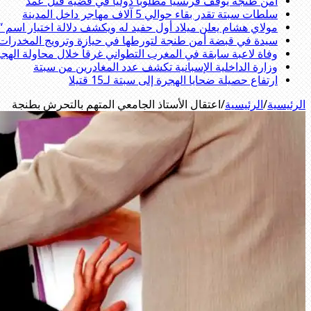
أمن طنجة يوقف فرنسيا مطلوبا دوليا في قضية قتل عمد
سلطات سبتة تقدر بقاء حوالي 5 آلاف مهاجر داخل المدينة
مولاي هشام يعلن ميلاد أول حفيد له ويكشف دلالة اختيار اسم 
سيدة في قبضة أمن طنجة لتورطها في حيازة وترويج المخدرات و
وفاة لاعبة سابقة في المغرب التطواني غرقاً خلال محاولة الهج
وزارة الداخلية الإسبانية تكشف عدد المغادرين من سبتة
ارتفاع حصيلة ضحايا الهجرة إلى سبتة لـ15 قتيلا
الرئيسية
/
الرئيسية
/
اعتقال الأستاذ الجامعي المتهم بالتحرش بطنجة