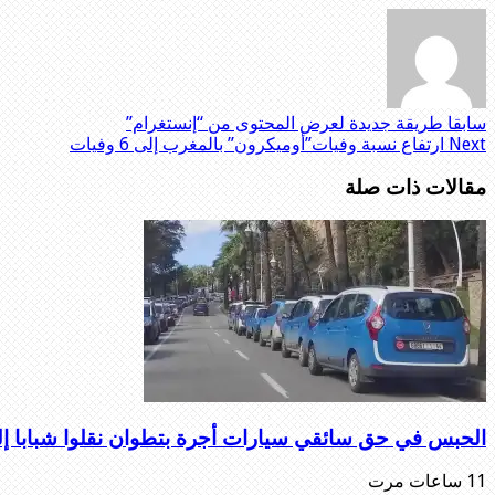
سابقا
طريقة جديدة لعرض المحتوى من “إنستغرام”
Next
ارتفاع نسبة وفيات”أوميكرون” بالمغرب إلى 6 وفيات
مقالات ذات صلة
الحبس في حق سائقي سيارات أجرة بتطوان نقلوا شبابا إ
11 ساعات مرت