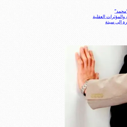
“محمد”
المؤثرات العقلية
رة إلى سبتة