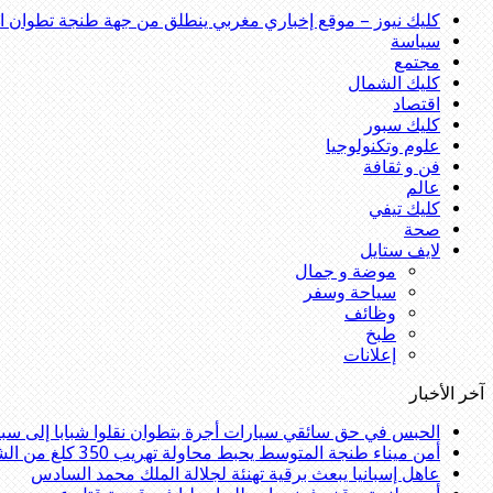
كليك نيوز – موقع إخباري مغربي ينطلق من جهة طنجة تطوان الحس
سياسة
مجتمع
كليك الشمال
اقتصاد
كليك سبور
علوم وتكنولوجيا
فن و ثقافة
عالم
كليك تيفي
صحة
لايف ستايل
موضة و جمال
سياحة وسفر
وظائف
طبخ
إعلانات
آخر الأخبار
الحبس في حق سائقي سيارات أجرة بتطوان نقلوا شبابا إلى سبت
أمن ميناء طنجة المتوسط يحبط محاولة تهريب 350 كلغ من الشيرا
عاهل إسبانيا يبعث برقية تهنئة لجلالة الملك محمد السادس