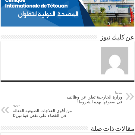
A
d
e
o
p
I
r
o
عن كليك نيوز
p
n
k
سابقا
وزارة الخارجية تعلن عن وظائف
في صفوفها بهذه الشروط!
Next
من أقوى العلاجات الطبيعية الفعالة
في القضاء على نقص فيتامينD
مقالات ذات صلة