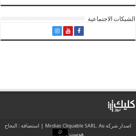
الشبكات الاجتماعية
اصدار شركة Mėdias Cliquable SARL. Au | استضافة : النجاح
هوست