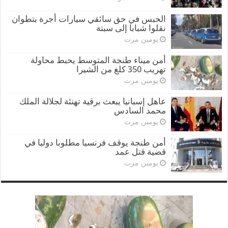
الحبس في حق سائقي سيارات أجرة بتطوان
نقلوا شبابا إلى سبتة
يومين مرت
أمن ميناء طنجة المتوسط يحبط محاولة
تهريب 350 كلغ من الشيرا
يومين مرت
عاهل إسبانيا يبعث برقية تهنئة لجلالة الملك
محمد السادس
يومين مرت
أمن طنجة يوقف فرنسيا مطلوبا دوليا في
قضية قتل عمد
يومين مرت