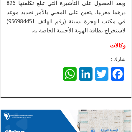
وبعد الحصول على التأشيرة التي تبلغ تكلفتها 826
درهما مغربيا، يتعين على المعني بالأمر تحديد موعد
في مكتب الهجرة بسبتة (رقم الهاتف 956984451)
لاستخراج بطاقة الهوية الأجنبية الخاصة به.
وكالات
شارك :
W
L
T
F
h
i
w
a
a
n
i
c
t
k
t
e
s
e
t
b