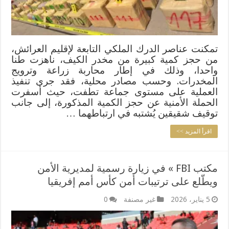
تمكنت عناصر الدرك الملكي التابعة لإقليم العرائش،
من حجز كمية كبيرة من مخدر الكيف، ناهزت طنا
واحدا، وذلك في إطار محاربة زراعة وترويج
المخدرات. وحسب مصادر محلية، فقد جرى تنفيذ
العملية على مستوى جماعة تطفت، حيث أسفرت
الحملة الأمنية عن حجز الكمية المذكورة، إلى جانب
توقيف شقيقين يُشتبه في ارتباطهما …
اقرأ المزيد >>
مكتب FBI » في زيارة رسمية لمديرية الأمن
ويطّلع على ترتيبات أمن كأس أمم إفريقيا
5 يناير، 2026
غير مصنفة
0