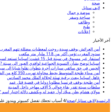
صحة
لايف ستايل
موضة و جمال
سياحة وسفر
وظائف
طبخ
إعلانات
آخر الأخبار
أمن العرائش يوقف سيدة روجت لمعطيات مضللة تتهم المغرب ب
سدود المغرب تؤمن أكثر من 11.8 مليار متر مكعب
استنفار غير مسبوق في سبتة قبل 15 غشت: إسبانيا تستعد لسيناريو هجرة جماعية جديد
إسبانيا توضح بشأن التسوية الجماعية لوافدي العبور إلى سبتة ?
الحبس في حق سائقي سيارات أجرة بتطوان نقلوا شبابا إلى سبت
أمن ميناء طنجة المتوسط يحبط محاولة تهريب 350 كلغ من الشيرا
عاهل إسبانيا يبعث برقية تهنئة لجلالة الملك محمد السادس
أمن طنجة يوقف فرنسيا مطلوبا دوليا في قضية قتل عمد
سلطات سبتة تقدر بقاء حوالي 5 آلاف مهاجر داخل المدينة
مولاي هشام يعلن ميلاد أول حفيد له ويكشف دلالة اختيار اسم 
الرئيسية
/
لايف ستايل
/
صحة
/
4 أسباب تجعلك تفضل كمبيوتر ويندوز على ماك