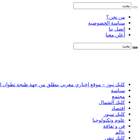
من نحن؟
سياسة الخصوصية
اتصل بنا
أعلن معنا
كليك نيوز – موقع إخباري مغربي ينطلق من جهة طنجة تطوان الحس
سياسة
مجتمع
كليك الشمال
اقتصاد
كليك سبور
علوم وتكنولوجيا
فن و ثقافة
عالم
كليك تيفي