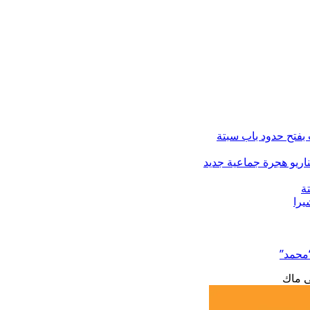
فتح حدود باب سبتة
ة
“محمد”