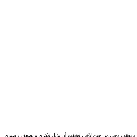
سي و يعقد روحي من حين لآخر، فخفت أن يذبل فكري و يضعف رصيدي