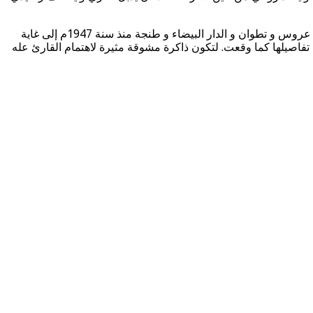
ويتابع الشنتوف:”بحثت عن الوسيلة، فلم أجد أفضل من انشغالي بالكتابة، فاخترت كتابة سيرتي الذاتية التي جرت وقائعها في رحاب قبيلة بني عروس و تطوان و الدار البيضاء و طنجة منذ سنة 1947م إلى غاية
 تفاصيلها كما وقعت. لتكون ذاكرة مشوقة مثيرة لاهتمام القارئ عله