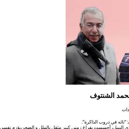
محمد الشنتوف
“تائه في دروب الذاكرة”.
بوي النبيل، أحسست بفراغ زمني كبير مثقل بالملل و الضجر،يؤزم نف