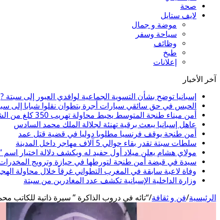
صحة
لايف ستايل
موضة و جمال
سياحة وسفر
وظائف
طبخ
إعلانات
آخر الأخبار
إسبانيا توضح بشأن التسوية الجماعية لوافدي العبور إلى سبتة ?
الحبس في حق سائقي سيارات أجرة بتطوان نقلوا شبابا إلى سبت
أمن ميناء طنجة المتوسط يحبط محاولة تهريب 350 كلغ من الشيرا
عاهل إسبانيا يبعث برقية تهنئة لجلالة الملك محمد السادس
أمن طنجة يوقف فرنسيا مطلوبا دوليا في قضية قتل عمد
سلطات سبتة تقدر بقاء حوالي 5 آلاف مهاجر داخل المدينة
مولاي هشام يعلن ميلاد أول حفيد له ويكشف دلالة اختيار اسم 
سيدة في قبضة أمن طنجة لتورطها في حيازة وترويج المخدرات و
وفاة لاعبة سابقة في المغرب التطواني غرقاً خلال محاولة الهج
وزارة الداخلية الإسبانية تكشف عدد المغادرين من سبتة
الرئيسية
/
فن و ثقافة
/
“تائه في دروب الذاكرة ” سيرة ذاتية للكاتب مح