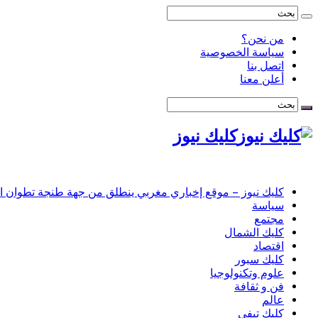
من نحن؟
سياسة الخصوصية
اتصل بنا
أعلن معنا
كليك نيوز
كليك نيوز – موقع إخباري مغربي ينطلق من جهة طنجة تطوان الحس
سياسة
مجتمع
كليك الشمال
اقتصاد
كليك سبور
علوم وتكنولوجيا
فن و ثقافة
عالم
كليك تيفي