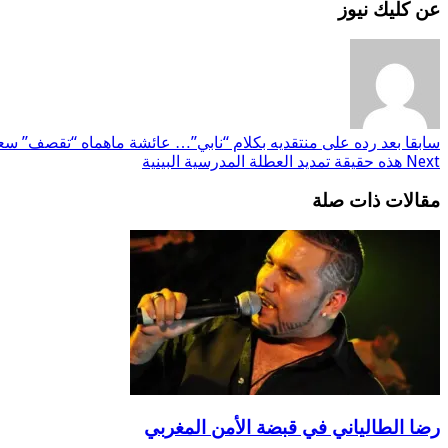
عن كليك نيوز
سابقا
بعد رده على منتقديه بكلام “نابي”… عائشة ماهماه “تقصف” سعي
Next
هذه حقيقة تمديد العطلة المدرسية البينية
مقالات ذات صلة
رضا الطالياني في قبضة الأمن المغربي