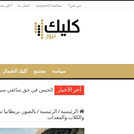
من نحن؟
سياسة الخصوصية
اتصل بنا
أعلن معن
سياسة
مجتمع
كليك الشمال
أمن ميناء طنجة المتوسط يحبط محاول
الحبس في حق سائقي سيارا
آخر الأخبار
الرئيسية
/
الرئيسية
/
بالصور..بريطانيا
والكلاب والمعدات