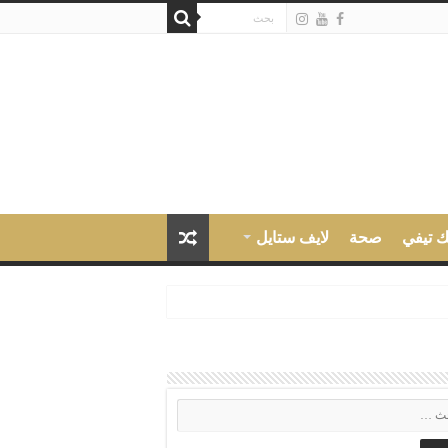
ك تيفي
صحة
لايف ستايل