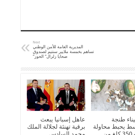
Next
المديرية العامة للأمن الوطني
تساهم بخمسة ملايير سنتيم لصندوق
ضحايا زلزال” الحوز”
ناء طنجة
عاهل إسبانيا يبعث
سط يحبط محاولة
برقية تهنئة لجلالة الملك
تهريب 350 كلغ من
محمد السادس