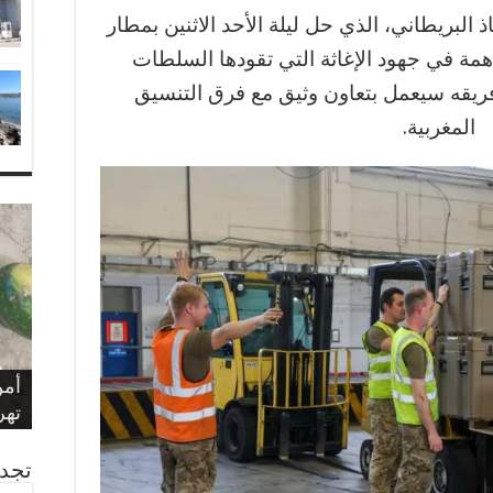
البريطاني، الذي حل ليلة الأحد الاثنين بمطار
مة في جهود الإغاثة التي تقودها السلطات
ن فريقه سيعمل بتعاون وثيق مع فرق التنسيق
المغربية.
بلا
سيد
الم
بشأ
حيا
الم
مول
وزا
الع
عاه
الن
وفا
أمن
فرا
الم
تهريب 350
الع
الذكرى 
الم
عيد
“تد
مرا
الم
الم
ويك
غرق
تجدن