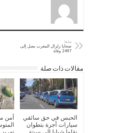
سابقا
ضحايا زلزال المغرب يصل إلى
2497 وفاة
مقالات ذات صلة
الحبس في حق سائقي
أمن مي
سيارات أجرة بتطوان
المتو
نقلوا شبابا إلى سبتة