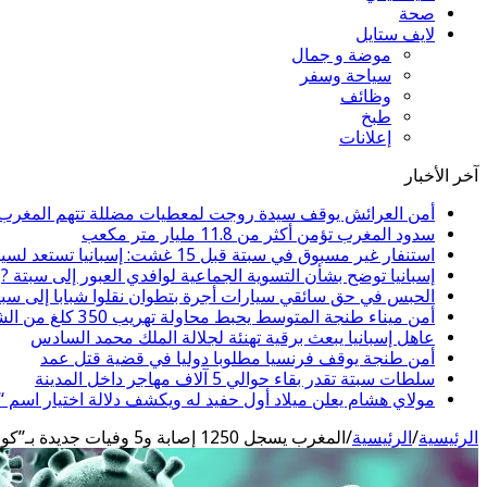
صحة
لايف ستايل
موضة و جمال
سياحة وسفر
وظائف
طبخ
إعلانات
آخر الأخبار
أمن العرائش يوقف سيدة روجت لمعطيات مضللة تتهم المغرب ب
سدود المغرب تؤمن أكثر من 11.8 مليار متر مكعب
استنفار غير مسبوق في سبتة قبل 15 غشت: إسبانيا تستعد لسيناريو هجرة جماعية جديد
إسبانيا توضح بشأن التسوية الجماعية لوافدي العبور إلى سبتة ?
الحبس في حق سائقي سيارات أجرة بتطوان نقلوا شبابا إلى سبت
أمن ميناء طنجة المتوسط يحبط محاولة تهريب 350 كلغ من الشيرا
عاهل إسبانيا يبعث برقية تهنئة لجلالة الملك محمد السادس
أمن طنجة يوقف فرنسيا مطلوبا دوليا في قضية قتل عمد
سلطات سبتة تقدر بقاء حوالي 5 آلاف مهاجر داخل المدينة
مولاي هشام يعلن ميلاد أول حفيد له ويكشف دلالة اختيار اسم 
الرئيسية
/
الرئيسية
/
المغرب يسجل 1250 إصابة و5 وفيات جديدة بـ”كورونا” في 24 ساعة‎‎