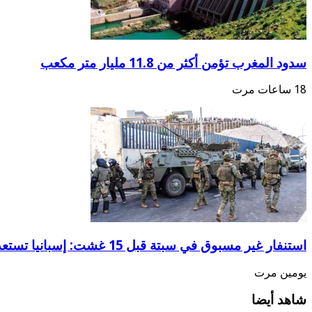
سدود المغرب تؤمن أكثر من 11.8 مليار متر مكعب
18 ساعات مرت
استنفار غير مسبوق في سبتة قبل 15 غشت: إسبانيا تستعد لسيناريو هجرة جماعية جديد
يومين مرت
شاهد أيضا