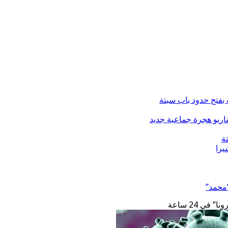
فتح حدود باب سبتة
ة
“محمد”