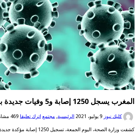
المغرب يسجل 1250 إصابة و5 وفيات جديدة بـ”كورونا” في 24 ساعة‎‎
كليك نيوز
9 يوليو، 2021
الرئيسية
,
مجتمع
اترك تعليقا
469 مشاهدات
كشفت وزارة الصحة، اليوم الجمعة، تسجيل 1250 إصابة مؤكدة جديدة بفيروس “كورونا” خلال الـ24 ساعة الماضية، ليرتفع العدد الإجمالي للمصابين بالفيروس إلى 539839 حالة في المغرب.