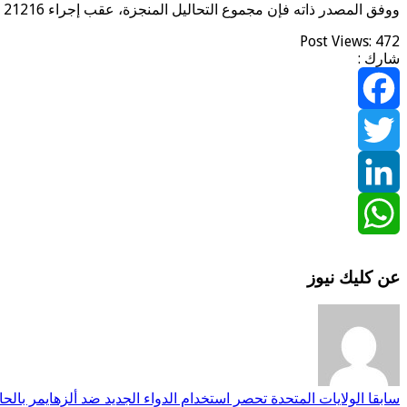
ووفق المصدر ذاته فإن مجموع التحاليل المنجزة، عقب إجراء 21216 فحصا خلال المدة نفسها، قد بلغ 6460342 منذ بداية انتشار الفيروس على المستوى الوطني؛ في 2 مارس من العام الماضي.
Post Views:
472
شارك :
Facebook
Twitter
LinkedIn
WhatsApp
عن كليك نيوز
سابقا
الولايات المتحدة تحصر استخدام الدواء الجديد ضد ألزهايمر بالحا