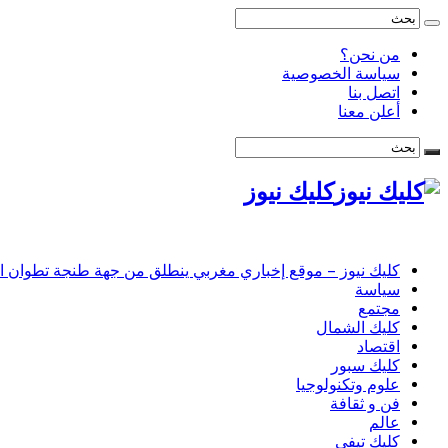
من نحن؟
سياسة الخصوصية
اتصل بنا
أعلن معنا
كليك نيوز
كليك نيوز – موقع إخباري مغربي ينطلق من جهة طنجة تطوان الحس
سياسة
مجتمع
كليك الشمال
اقتصاد
كليك سبور
علوم وتكنولوجيا
فن و ثقافة
عالم
كليك تيفي