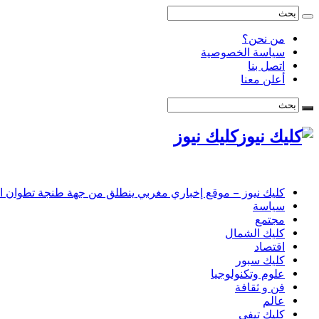
من نحن؟
سياسة الخصوصية
اتصل بنا
أعلن معنا
كليك نيوز
كليك نيوز – موقع إخباري مغربي ينطلق من جهة طنجة تطوان الحس
سياسة
مجتمع
كليك الشمال
اقتصاد
كليك سبور
علوم وتكنولوجيا
فن و ثقافة
عالم
كليك تيفي