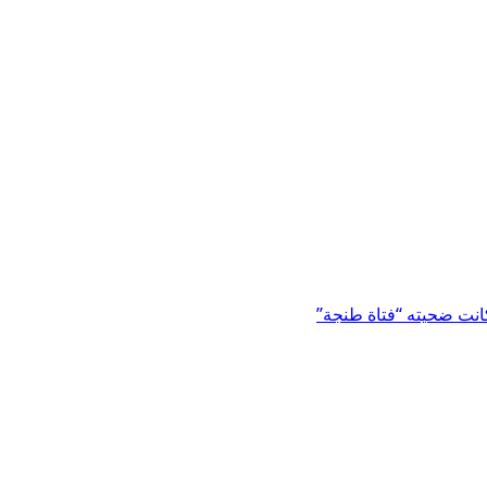
نت ضحيته “فتاة طنجة”