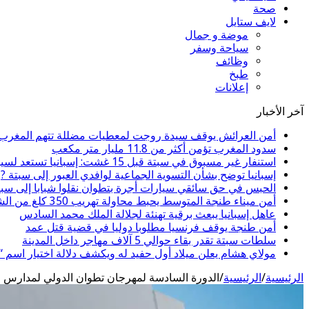
صحة
لايف ستايل
موضة و جمال
سياحة وسفر
وظائف
طبخ
إعلانات
آخر الأخبار
أمن العرائش يوقف سيدة روجت لمعطيات مضللة تتهم المغرب ب
سدود المغرب تؤمن أكثر من 11.8 مليار متر مكعب
استنفار غير مسبوق في سبتة قبل 15 غشت: إسبانيا تستعد لسيناريو هجرة جماعية جديد
إسبانيا توضح بشأن التسوية الجماعية لوافدي العبور إلى سبتة ?
الحبس في حق سائقي سيارات أجرة بتطوان نقلوا شبابا إلى سبت
أمن ميناء طنجة المتوسط يحبط محاولة تهريب 350 كلغ من الشيرا
عاهل إسبانيا يبعث برقية تهنئة لجلالة الملك محمد السادس
أمن طنجة يوقف فرنسيا مطلوبا دوليا في قضية قتل عمد
سلطات سبتة تقدر بقاء حوالي 5 آلاف مهاجر داخل المدينة
مولاي هشام يعلن ميلاد أول حفيد له ويكشف دلالة اختيار اسم 
الرئيسية
/
الرئيسية
/
الدورة السادسة لمهرجان تطوان الدولي لمدارس السينما من 22 الى 26