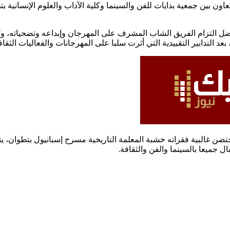
م هذا المهرجان، التي رأت النسخة الأولى منه النور سنة 2015، بتعاون بين جمعية بدايات للفن والسينما وك
ل التزام الفريق الشاب المشرف على المهرجان وإبداعه وتضحياته، وكذ
 التدابير التقييدية التي أثرت سلبا على المهرجانات والفعاليات الثقافية س
غالبية فقراته خشبة المعلمة التاريخية مسرح إسبانيول بتطوان، يتضمن
ل جميعا بالسينما والفن والثقافة.