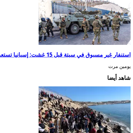
استنفار غير مسبوق في سبتة قبل 15 غشت: إسبانيا تستعد لسيناريو هجرة جماعية جديد
يومين مرت
شاهد أيضا