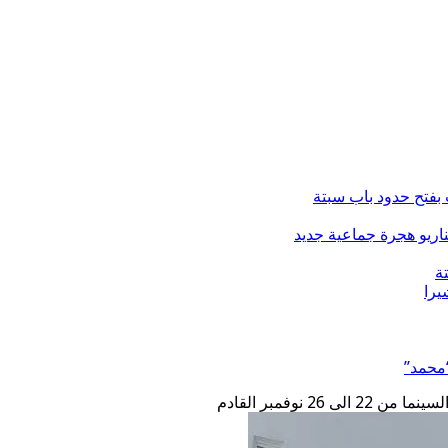
فتح حدود باب سبتة
ة
“محمد”
 نوفمبر القادم